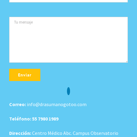
Alternative:
Correo:
info@drasumanogotoo.com
Teléfono:
55 7980 1989
Dirección:
Centro Médico Abc. Campus Observatorio