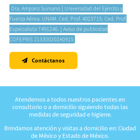
Dra. Amparo Sumano | Universidad del Ejército y
Fuerza Aérea. UNAM. Ced. Prof. 4023715. Ced. Prof.
Especialista 7491246. | Aviso de publicidad
COFEPRIS 213300202A0915
Contáctanos
Atendemos a todos nuestros pacientes en
consultorio o a domicilio siguiendo todas las
medidas de seguridad e higiene.
Brindamos atención y visitas a domicilio en: Ciudad
de México y Estado de México.