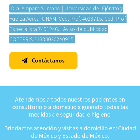
Dra. Amparo Sumano | Universidad del Ejército y
Fuerza Aérea. UNAM. Ced. Prof. 4023715. Ced. Prof.
Especialista 7491246. | Aviso de publicidad
COFEPRIS 213300202A0915
Contáctanos
Atendemos a todos nuestros pacientes en
consultorio o a domicilio siguiendo todas las
medidas de seguridad e higiene.
Brindamos atención y visitas a domicilio en: Ciudad
de México y Estado de México.