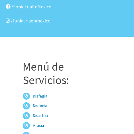
/FoniatriaEnMexico
/foniatriaenmexico
Menú de
Servicios:
Disfagia
Disfonía
Disartria
Afasia