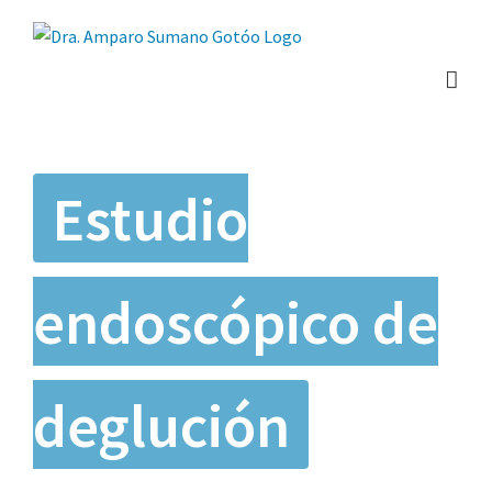
Saltar
al
contenido
Estudio
endoscópico de
deglución