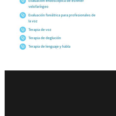
Evaluación endoscópica de esfínter
velofaríngeo
Evaluación foniátrica para profesionales de
la voz
Terapia de voz
Terapia de deglución
Terapia de lenguaje y habla