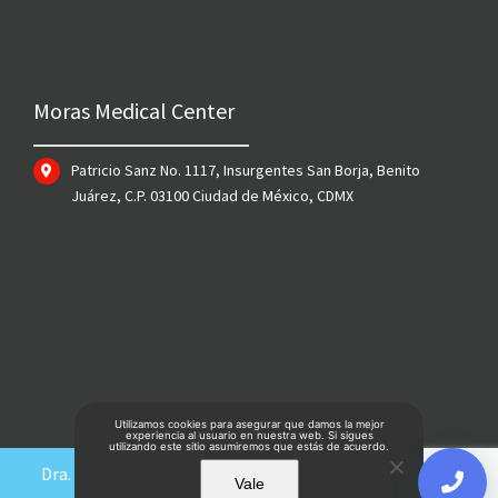
Moras Medical Center
Patricio Sanz No. 1117, Insurgentes San Borja, Benito
Juárez, C.P. 03100 Ciudad de México, CDMX
Utilizamos cookies para asegurar que damos la mejor
experiencia al usuario en nuestra web. Si sigues
utilizando este sitio asumiremos que estás de acuerdo.
Dra. Amparo Sumano | Foniatra CDMX 2021 | Hecho con
Vale